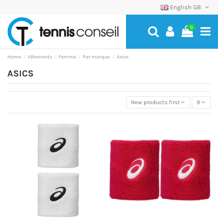
English GB
0
Home
Vêtements
Femme
Par marque
Asics
ASICS
New products first
9