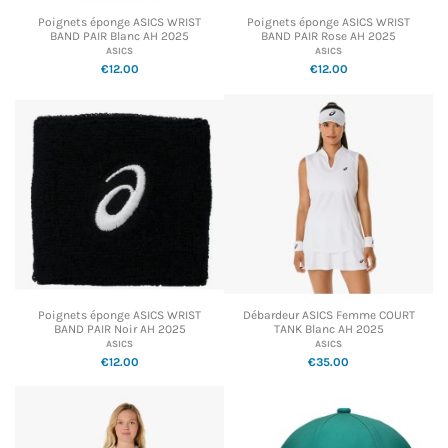
Poignets éponge ASICS WRIST
Poignets éponge ASICS WRIST
BAND PAIR Blanc AH 2025
BAND PAIR Rose AH 2025
ASICS
ASICS
€12.00
€12.00
Poignets éponge ASICS WRIST
Débardeur ASICS Femme COURT
BAND PAIR Noir AH 2025
TANK Blanc AH 2025
ASICS
ASICS
€12.00
€35.00