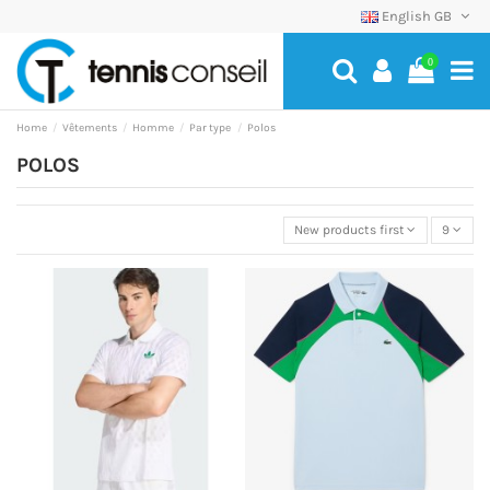
English GB
0
Home
Vêtements
Homme
Par type
Polos
POLOS
New products first
9