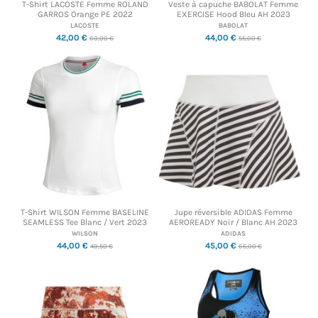
T-Shirt LACOSTE Femme ROLAND
Veste à capuche BABOLAT Femme
GARROS Orange PE 2022
EXERCISE Hood Bleu AH 2023
LACOSTE
BABOLAT
42,00 €
44,00 €
60,00 €
55,00 €
T-Shirt WILSON Femme BASELINE
Jupe réversible ADIDAS Femme
SEAMLESS Tee Blanc / Vert 2023
AEROREADY Noir / Blanc AH 2023
WILSON
ADIDAS
44,00 €
45,00 €
49,50 €
65,00 €