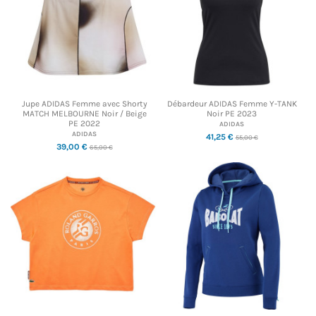
Jupe ADIDAS Femme avec Shorty
Débardeur ADIDAS Femme Y-TANK
MATCH MELBOURNE Noir / Beige
Noir PE 2023
PE 2022
ADIDAS
ADIDAS
41,25 €
55,00 €
39,00 €
65,00 €