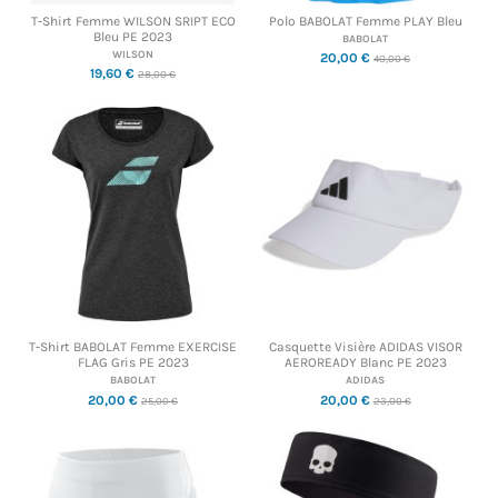
T-Shirt Femme WILSON SRIPT ECO
Polo BABOLAT Femme PLAY Bleu
Bleu PE 2023
BABOLAT
WILSON
20,00 €
40,00 €
19,60 €
28,00 €
T-Shirt BABOLAT Femme EXERCISE
Casquette Visière ADIDAS VISOR
FLAG Gris PE 2023
AEROREADY Blanc PE 2023
BABOLAT
ADIDAS
20,00 €
20,00 €
25,00 €
23,00 €