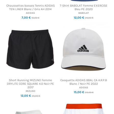
Chaussettes basses Tennis ADIDAS
T-Shirt BABOLAT Femme EXERCISE
TEN LINER Blanc / Gris AH 2014
Bleu PE 2020
ADIDAS
BABOLAT
7,00 €
12,00 €
10,00 €
25,00 €
Short Running MIZUNO Femme
Casquette ADIDAS BBAL CA A.R.P.B
DRYLITE CORE SQUARE 4.0 Noir PE
Blanc / Noir PE 2022
2017
ADIDAS
MIZUNO
15,00 €
23,00 €
12,00 €
25,00 €