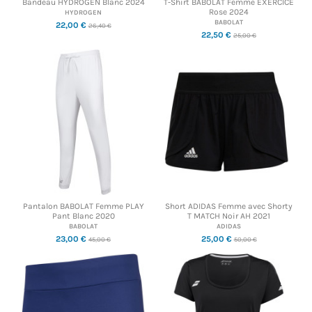
Bandeau HYDROGEN Blanc 2024
T-Shirt BABOLAT Femme EXERCICE
Rose 2024
HYDROGEN
BABOLAT
22,00 €
26,40 €
22,50 €
25,00 €
Pantalon BABOLAT Femme PLAY
Short ADIDAS Femme avec Shorty
Pant Blanc 2020
T MATCH Noir AH 2021
BABOLAT
ADIDAS
23,00 €
25,00 €
45,00 €
50,00 €