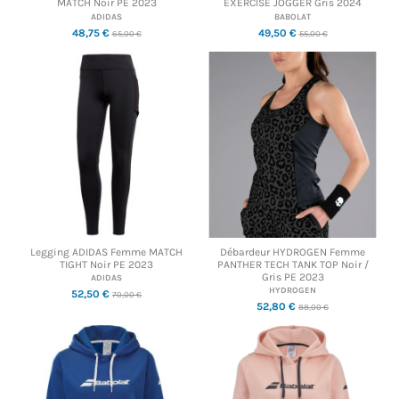
MATCH Noir PE 2023
EXERCISE JOGGER Gris 2024
ADIDAS
BABOLAT
48,75 €
49,50 €
65,00 €
55,00 €
Legging ADIDAS Femme MATCH
Débardeur HYDROGEN Femme
TIGHT Noir PE 2023
PANTHER TECH TANK TOP Noir /
Gris PE 2023
ADIDAS
HYDROGEN
52,50 €
70,00 €
52,80 €
88,00 €