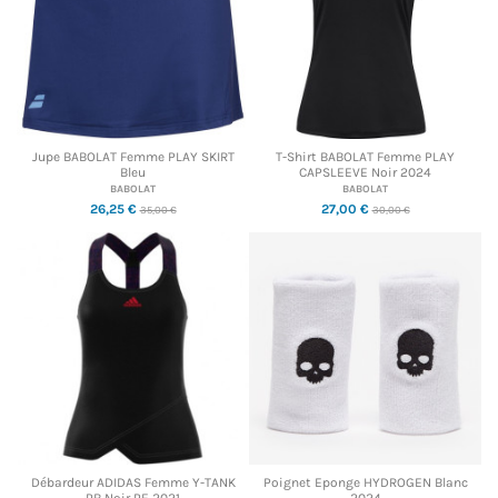
Jupe BABOLAT Femme PLAY SKIRT
T-Shirt BABOLAT Femme PLAY
Bleu
CAPSLEEVE Noir 2024
BABOLAT
BABOLAT
26,25 €
27,00 €
35,00 €
30,00 €
Débardeur ADIDAS Femme Y-TANK
Poignet Eponge HYDROGEN Blanc
PB Noir PE 2021
2024