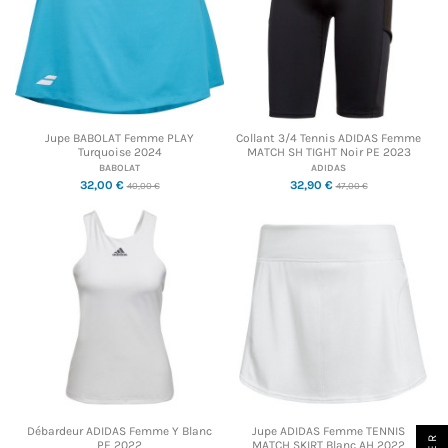
Jupe BABOLAT Femme PLAY
Collant 3/4 Tennis ADIDAS Femme
Turquoise 2024
MATCH SH TIGHT Noir PE 2023
BABOLAT
ADIDAS
32,00 €
32,90 €
40,00 €
47,00 €
Débardeur ADIDAS Femme Y Blanc
Jupe ADIDAS Femme TENNIS
PE 2022
MATCH SKIRT Blanc AH 2022