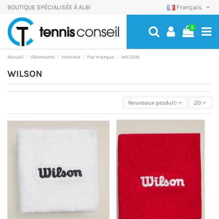
BOUTIQUE SPÉCIALISÉE À ALBI
Français
0
Accueil
Vêtements
Homme
Par marque
WILSON
WILSON
Nouveaux produits
20