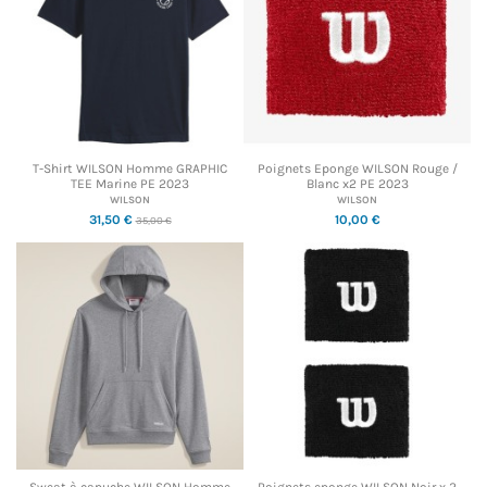
T-Shirt WILSON Homme GRAPHIC
Poignets Eponge WILSON Rouge /
TEE Marine PE 2023
Blanc x2 PE 2023
WILSON
WILSON
31,50 €
10,00 €
35,00 €
Sweat à capuche WILSON Homme
Poignets eponge WILSON Noir x 2