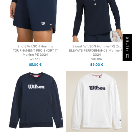
FILTER
Short WILSON Homme
Sweat WILSON Homme 1/2 Zip
TOURNAMENT PRO SHORT 7"
ELEVATE PERFORMANCE Marine PE
Marine PE 2024
2024
WILSON
WILSON
65,00 €
85,00 €