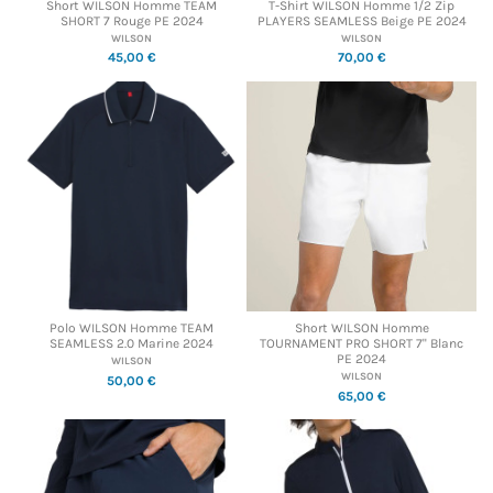
Short WILSON Homme TEAM
T-Shirt WILSON Homme 1/2 Zip
SHORT 7 Rouge PE 2024
PLAYERS SEAMLESS Beige PE 2024
WILSON
WILSON
45,00 €
70,00 €
Polo WILSON Homme TEAM
Short WILSON Homme
SEAMLESS 2.0 Marine 2024
TOURNAMENT PRO SHORT 7" Blanc
PE 2024
WILSON
WILSON
50,00 €
65,00 €