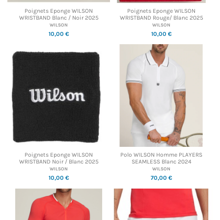
Poignets Eponge WILSON
Poignets Eponge WILSON
WRISTBAND Blanc / Noir 2025
WRISTBAND Rouge/ Blanc 2025
WILSON
WILSON
10,00 €
10,00 €
Poignets Eponge WILSON
Polo WILSON Homme PLAYERS
WRISTBAND Noir / Blanc 2025
SEAMLESS Blanc 2024
WILSON
WILSON
10,00 €
70,00 €