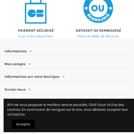
PAIEMENT SÉCURISÉ
SATISFAIT OU REMBOURSÉ
2 ou 3 fois sans frais
Dans un délai de 30 jours
Informations
Mon compte
Informations sur votre boutique
Suivez-nous
Newsletter
Afin de vous proposer le meilleur service possible, Côté Court utilise des
cookies. En continuant de naviguer sur le site, vous déclarez accepter leur
utilisation.
Accepter