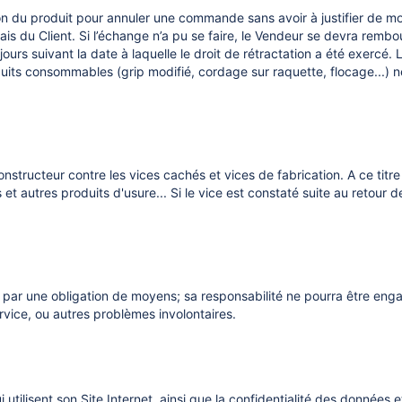
on du produit pour annuler une commande sans avoir à justifier de moti
ais du Client. Si l’échange n’a pu se faire, le Vendeur se devra remb
 jours suivant la date à laquelle le droit de rétractation a été exercé.
uits consommables (grip modifié, cordage sur raquette, flocage...) n
nstructeur contre les vices cachés et vices de fabrication. A ce titre
t autres produits d'usure... Si le vice est constaté suite au retour d
 par une obligation de moyens; sa responsabilité ne pourra être eng
ervice, ou autres problèmes involontaires.
tilisent son Site Internet, ainsi que la confidentialité des données e