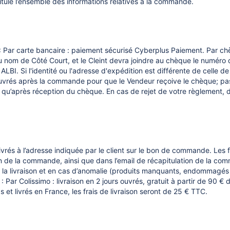
tule l’ensemble des informations relatives à la commande.
Par carte bancaire : paiement sécurisé Cyberplus Paiement. Par ch
 nom de Côté Court, et le Cleint devra joindre au chèque le numéro
. Si l'identité ou l'adresse d'expédition est différente de celle de 
 ouvrés après la commande pour que le Vendeur reçoive le chèque; passé
ra qu’après réception du chèque. En cas de rejet de votre règlement,
livrés à l’adresse indiquée par le client sur le bon de commande. Les f
on de la commande, ainsi que dans l’email de récapitulation de la com
 de la livraison et en cas d’anomalie (produits manquants, endommagés
nt : Par Colissimo : livraison en 2 jours ouvrés, gratuit à partir de
s et livrés en France, les frais de livraison seront de 25 € TTC.