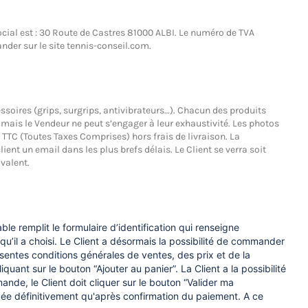
ocial est : 30 Route de Castres 81000 ALBI. Le numéro de TVA
nder sur le site
tennis-conseil.com
.
essoires (grips, surgrips, antivibrateurs…). Chacun des produits
, mais le Vendeur ne peut s’engager à leur exhaustivité. Les photos
t TTC (Toutes Taxes Comprises) hors frais de livraison. La
ent un email dans les plus brefs délais. Le Client se verra soit
valent.
ble remplit le formulaire d’identification qui renseigne
’il a choisi. Le Client a désormais la possibilité de commander
entes conditions générales de ventes, des prix et de la
uant sur le bouton “Ajouter au panier”. La Client a la possibilité
nde, le Client doit cliquer sur le bouton “Valider ma
dée définitivement qu'après confirmation du paiement. A ce