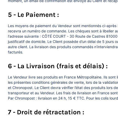
moment, un email de confirmation est envoyé au Client et récapi
5 - Le Paiement :
Les moyens de paiement du Vendeur sont mentionnés ci-après : 
recevra un numéro de commande. Les chèques sont à libeller au
l'adresse suivante : CÔTÉ COURT - 30 Route de Castres 81000 ALBI
justificatif de domicile. Le Client possède d’un délai de 5 jours
autre client. La livraison des produits commandés n’interviend
facturés.
6 - La Livraison (frais et délais) :
Le Vendeur livre ses produits en France Métropolitaine. Ils sont 
les présentes conditions générales de vente, lors de la validati
et Chronopost. Le Client devra vérifier l’état des produits lors
transporteur et au Vendeur. Les frais de livraison en France so
Par Chronopost : livraison en 24 h, 15 € TTC. Pour les colis lourd
7 - Droit de rétractation :