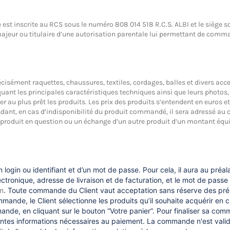
est inscrite au RCS sous le numéro 808 014 518 R.C.S. ALBI et le siège s
ajeur ou titulaire d’une autorisation parentale lui permettant de comma
écisément raquettes, chaussures, textiles, cordages, balles et divers acc
iquant les principales caractéristiques techniques ainsi que leurs photos
r au plus prêt les produits. Les prix des produits s’entendent en euros e
nt, en cas d’indisponibilité du produit commandé, il sera adressé au cli
produit en question ou un échange d’un autre produit d’un montant équi
 login ou identifiant et d’un mot de passe. Pour cela, il aura au préala
nique, adresse de livraison et de facturation, et le mot de passe qu
om
. Toute commande du Client vaut acceptation sans réserve des prés
nde, le Client sélectionne les produits qu’il souhaite acquérir en cliq
nde, en cliquant sur le bouton “Votre panier”. Pour finaliser sa comma
entes informations nécessaires au paiement. La commande n'est vali