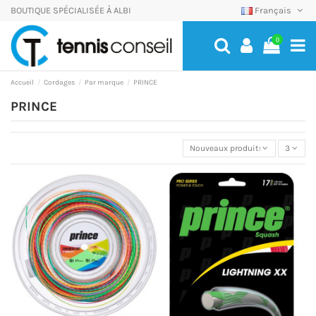
BOUTIQUE SPÉCIALISÉE À ALBI
Français
0
Accueil
Cordages
Par marque
PRINCE
PRINCE
Nouveaux produits
3