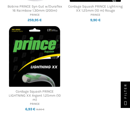
Bobine PRINCE Syn Gut w/Duraflex
Cordage Squash PRINCE Lightning
16 Raimbow 1.30mm (200m)
XX 1.25mm (10 m) Rouge
PRINCE
PRINCE
259,95 €
9,90 €
FILTER
Cordage Squash PRINCE
LIGHTNING XX Argent 1.25mm (10
m)
PRINCE
6,93 €
9,90 €