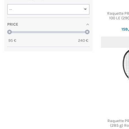
Raquette P
100 LE (290
PRICE
159
95
€
240
€
Raquette P
(285 g) Ro