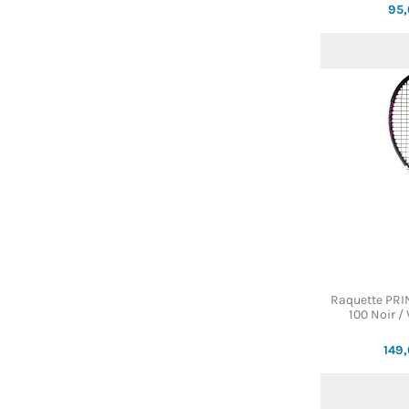
95
Raquette PR
100 Noir /
149