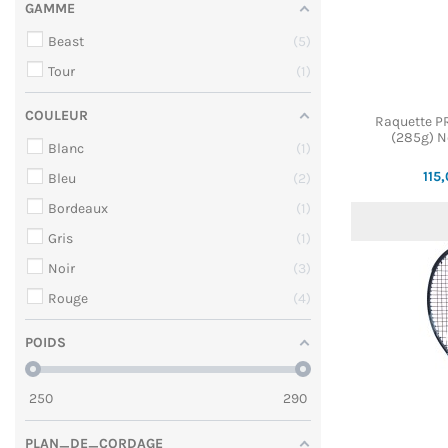
GAMME
Beast
5
Tour
1
COULEUR
Raquette P
(285g) No
Blanc
1
115
Bleu
2
Bordeaux
1
Gris
1
Noir
3
Rouge
4
POIDS
250
290
PLAN_DE_CORDAGE