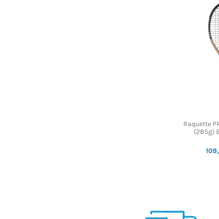
Raquette P
(285g) B
109