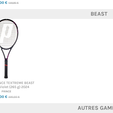
,00 €
139,95 €
BEAST
INCE TEXTREME BEAST
 Violet (265 g) 2024
PRINCE
,00 €
220,00 €
AUTRES GAM