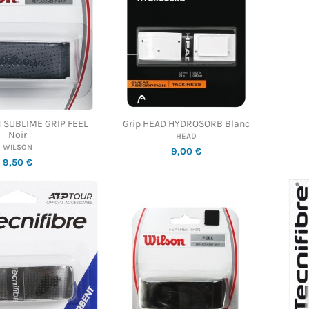
N SUBLIME GRIP FEEL
Grip HEAD HYDROSORB Blanc
Noir
HEAD
WILSON
9,00 €
9,50 €