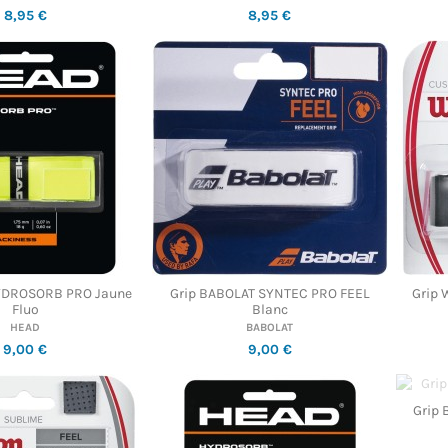
8,95 €
8,95 €
YDROSORB PRO Jaune
Grip BABOLAT SYNTEC PRO FEEL
Grip 
Fluo
Blanc
HEAD
BABOLAT
9,00 €
9,00 €
Grip 