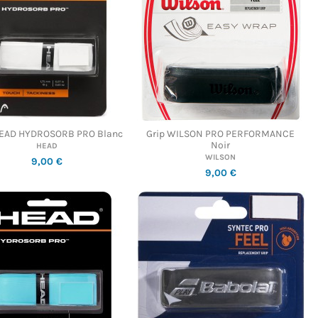
HEAD HYDROSORB PRO Blanc
Grip WILSON PRO PERFORMANCE
Noir
HEAD
WILSON
9,00 €
9,00 €