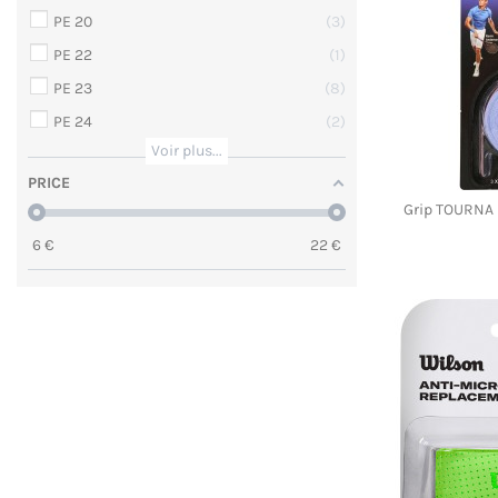
PE 20
3
PE 22
1
PE 23
8
PE 24
2
Voir plus...
PRICE
Grip TOURNA 
6
€
22
€