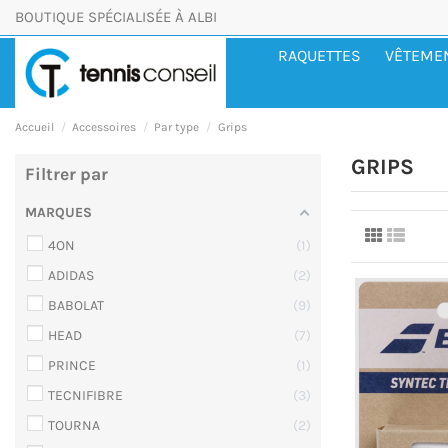
BOUTIQUE SPÉCIALISÉE À ALBI
RAQUETTES
VÊTEME
Accueil
Accessoires
Par type
Grips
GRIPS
Filtrer par
MARQUES
4ON
1
ADIDAS
2
BABOLAT
9
HEAD
7
PRINCE
1
TECNIFIBRE
3
TOURNA
2