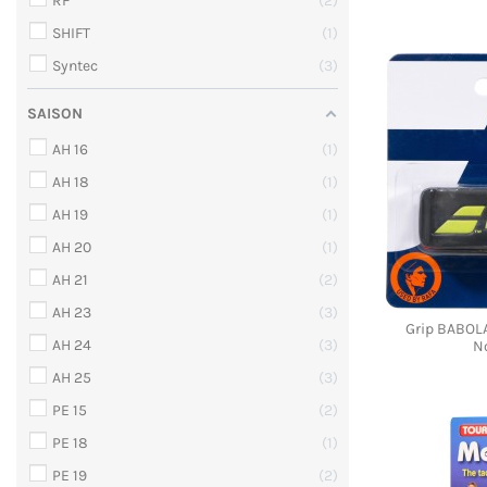
RF
2
SHIFT
1
Syntec
3
SAISON
AH 16
1
AH 18
1
AH 19
1
AH 20
1
AH 21
2
AH 23
3
Grip BABOL
AH 24
3
No
AH 25
3
PE 15
2
PE 18
1
PE 19
2