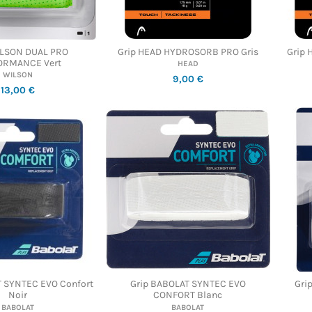
ILSON DUAL PRO
Grip HEAD HYDROSORB PRO Gris
Grip
ORMANCE Vert
HEAD
WILSON
9,00 €
13,00 €
T SYNTEC EVO Confort
Grip BABOLAT SYNTEC EVO
Gri
Noir
CONFORT Blanc
BABOLAT
BABOLAT