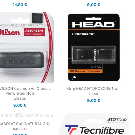
14,50 €
9,00 €
WILSON Cushion Air Classic
Grip HEAD HYDROSORB Noir
Perforated Noir
HEAD
WILSON
9,00 €
9,00 €
BABOLAT Cuir NATURAL Grip
BABOLAT