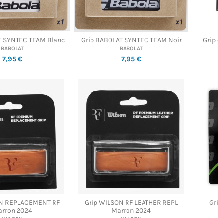
T SYNTEC TEAM Blanc
Grip BABOLAT SYNTEC TEAM Noir
Grip
BABOLAT
BABOLAT
7,95 €
7,95 €
ON REPLACEMENT RF
Grip WILSON RF LEATHER REPL
Gr
rron 2024
Marron 2024