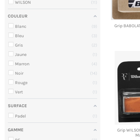
WILSON
11
COULEUR
Grip BABOLA
Blanc
9
Bleu
3
Gris
2
Jaune
1
Marron
4
Noir
14
Rouge
1
Vert
1
SURFACE
Padel
1
GAMME
Grip WILS
Ma