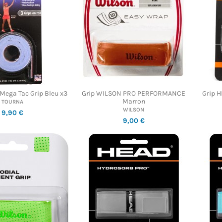
Mega Tac Grip Bleu x3
Grip WILSON PRO PERFORMANCE
Grip 
Marron
TOURNA
WILSON
9,90 €
9,00 €