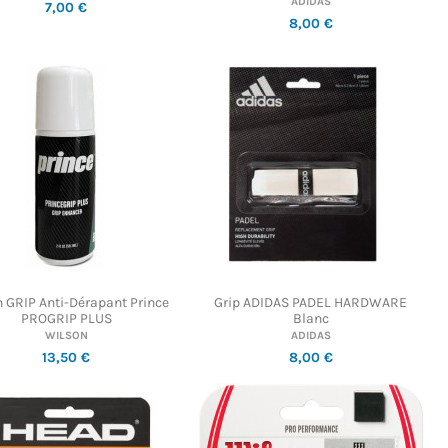
ADIDAS
7,00 €
8,00 €
n GRIP Anti-Dérapant Prince
Grip ADIDAS PADEL HARDWARE
PROGRIP PLUS
Blanc
WILSON
ADIDAS
13,50 €
8,00 €