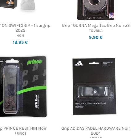
 4ON SWIFTGRIP + 1 surgrip
Grip TOURNA Mega Tac Grip Noir x3
2025
TOURNA
4ON
9,90 €
18,95 €
ip PRINCE RESITHIN Noir
Grip ADIDAS PADEL HARDWARE Noir
2024
PRINCE