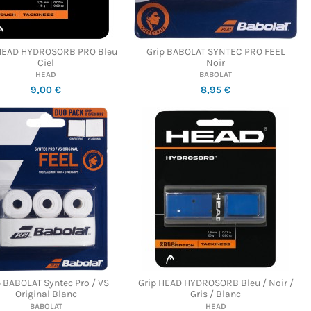
 HEAD HYDROSORB PRO Bleu
Grip BABOLAT SYNTEC PRO FEEL
Ciel
Noir
HEAD
BABOLAT
9,00 €
8,95 €
p BABOLAT Syntec Pro / VS
Grip HEAD HYDROSORB Bleu / Noir /
Original Blanc
Gris / Blanc
BABOLAT
HEAD