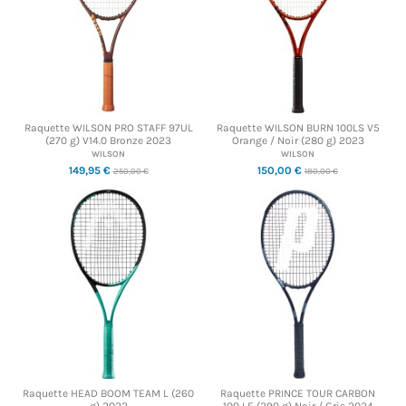
Raquette WILSON PRO STAFF 97UL
Raquette WILSON BURN 100LS V5
(270 g) V14.0 Bronze 2023
Orange / Noir (280 g) 2023
WILSON
WILSON
149,95 €
150,00 €
250,00 €
180,00 €
Raquette HEAD BOOM TEAM L (260
Raquette PRINCE TOUR CARBON
g) 2022
100 LE (290 g) Noir / Gris 2024