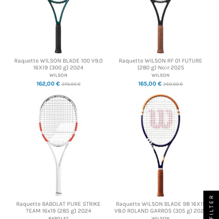
Raquette WILSON BLADE 100 V9.0
Raquette WILSON RF 01 FUTURE
16X19 (300 g) 2024
(280 g) Noir 2025
WILSON
WILSON
162,00 €
165,00 €
270,00 €
260,00 €
FILTER
Raquette BABOLAT PURE STRIKE
Raquette WILSON BLADE 98 16X19
TEAM 16x19 (285 g) 2024
V8.0 ROLAND GARROS (305 g) 2023
BABOLAT
WILSON