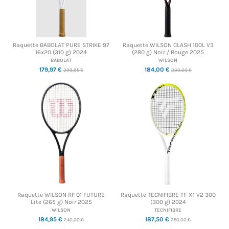
Raquette BABOLAT PURE STRIKE 97
Raquette WILSON CLASH 100L V3
16x20 (310 g) 2024
(280 g) Noir / Rouge 2025
BABOLAT
WILSON
179,97 €
184,00 €
299,95 €
230,00 €
Raquette WILSON RF 01 FUTURE
Raquette TECNIFIBRE TF-X1 V2 300
Lite (265 g) Noir 2025
(300 g) 2024
WILSON
TECNIFIBRE
184,95 €
187,50 €
240,00 €
250,00 €