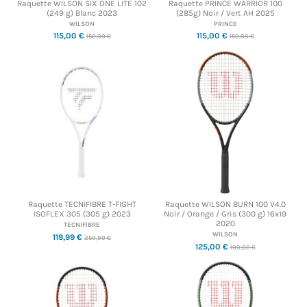
Raquette WILSON SIX ONE LITE 102
Raquette PRINCE WARRIOR 100
(249 g) Blanc 2023
(285g) Noir / Vert AH 2025
WILSON
PRINCE
115,00 €
115,00 €
150,00 €
150,00 €
Raquette TECNIFIBRE T-FIGHT
Raquette WILSON BURN 100 V4.0
ISOFLEX 305 (305 g) 2023
Noir / Orange / Gris (300 g) 16x19
2020
TECNIFIBRE
WILSON
119,99 €
259,99 €
125,00 €
190,00 €