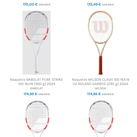
170,00 €
172,49 €
250,00 €
229,99 €
Raquette BABOLAT PURE STRIKE
Raquette WILSON CLASH 100 16X19
100 16x19 (300 g) 2024
V2 ROLAND GARROS (295 g) 2024
BABOLAT
WILSON
174,95 €
174,95 €
259,95 €
250,00 €