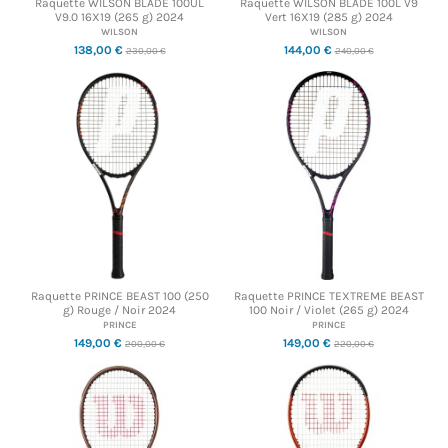
Raquette WILSON BLADE 100UL
Raquette WILSON BLADE 100L V9
V9.0 16X19 (265 g) 2024
Vert 16X19 (285 g) 2024
WILSON
WILSON
138,00 €
144,00 €
230,00 €
240,00 €
Raquette PRINCE BEAST 100 (250
Raquette PRINCE TEXTREME BEAST
g) Rouge / Noir 2024
100 Noir / Violet (265 g) 2024
PRINCE
PRINCE
149,00 €
149,00 €
200,00 €
220,00 €