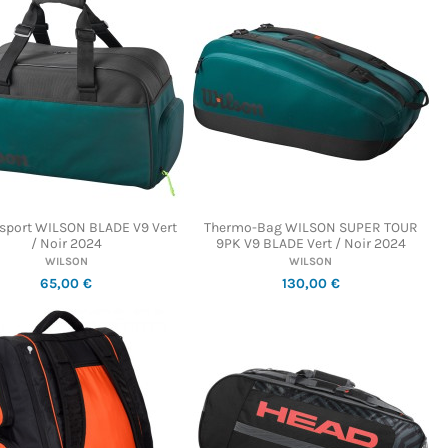
 sport WILSON BLADE V9 Vert
Thermo-Bag WILSON SUPER TOUR
/ Noir 2024
9PK V9 BLADE Vert / Noir 2024
WILSON
WILSON
65,00 €
130,00 €