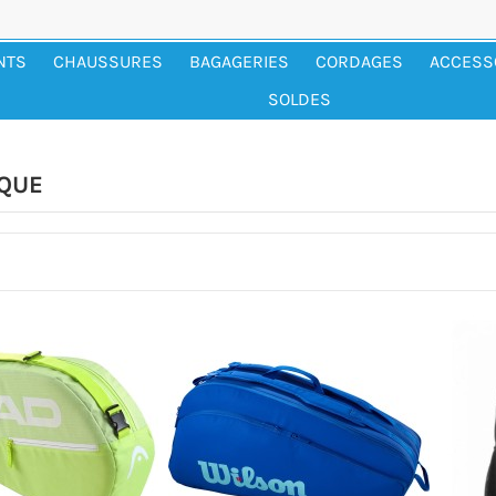
NTS
CHAUSSURES
BAGAGERIES
CORDAGES
ACCESS
SOLDES
QUE