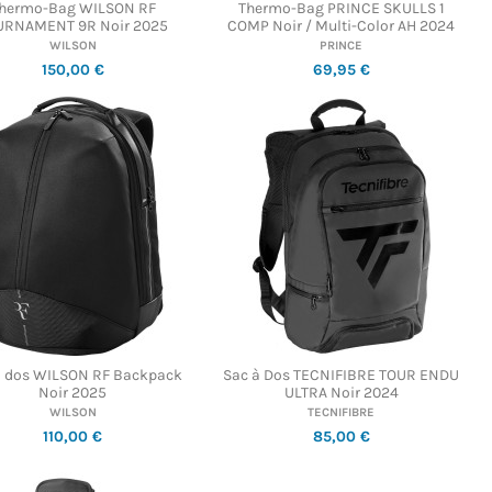
hermo-Bag WILSON RF
Thermo-Bag PRINCE SKULLS 1
URNAMENT 9R Noir 2025
COMP Noir / Multi-Color AH 2024
WILSON
PRINCE
150,00 €
69,95 €
à dos WILSON RF Backpack
Sac à Dos TECNIFIBRE TOUR ENDU
Noir 2025
ULTRA Noir 2024
WILSON
TECNIFIBRE
110,00 €
85,00 €