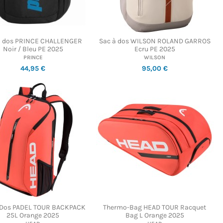
à dos PRINCE CHALLENGER
Sac à dos WILSON ROLAND GARROS
Noir / Bleu PE 2025
Ecru PE 2025
PRINCE
WILSON
44,95 €
95,00 €
 Dos PADEL TOUR BACKPACK
Thermo-Bag HEAD TOUR Racquet
25L Orange 2025
Bag L Orange 2025