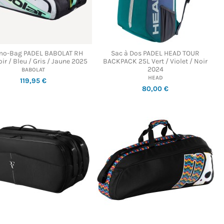
mo-Bag PADEL BABOLAT RH
Sac à Dos PADEL HEAD TOUR
ir / Bleu / Gris / Jaune 2025
BACKPACK 25L Vert / Violet / Noir
2024
BABOLAT
HEAD
119,95 €
80,00 €