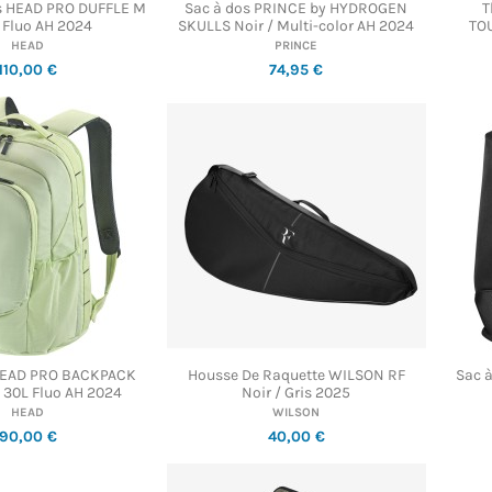
is HEAD PRO DUFFLE M
Sac à dos PRINCE by HYDROGEN
T
 Fluo AH 2024
SKULLS Noir / Multi-color AH 2024
TO
HEAD
PRINCE
110,00 €
74,95 €
HEAD PRO BACKPACK
Housse De Raquette WILSON RF
Sac 
30L Fluo AH 2024
Noir / Gris 2025
HEAD
WILSON
90,00 €
40,00 €