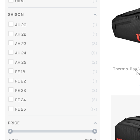
Ultra
1
SAISON
AH 20
1
AH 22
1
AH 23
3
AH 24
8
AH 25
2
Thermo-Bag 
PE 18
1
R
PE 22
1
PE 23
3
PE 24
5
PE 25
17
PRICE