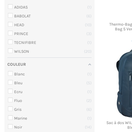
ADIDAS
1
BABOLAT
6
Thermo-Bag
HEAD
10
Bag S Ver
PRINCE
3
TECNIFIBRE
1
WILSON
20
COULEUR
Blanc
1
Bleu
5
Ecru
1
Fluo
2
Gris
6
Marine
1
Sac à dos W
Noir
14
Bl