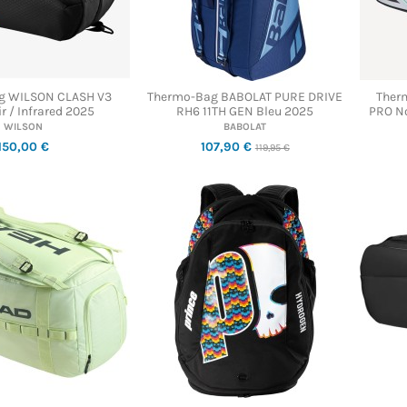
g WILSON CLASH V3
Thermo-Bag BABOLAT PURE DRIVE
Ther
r / Infrared 2025
RH6 11TH GEN Bleu 2025
PRO No
WILSON
BABOLAT
150,00 €
107,90 €
119,95 €