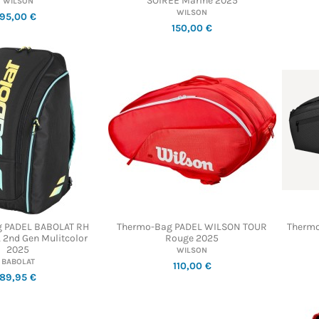
SOIREE Marine 2025
WILSON
WILSON
95,00 €
150,00 €
 PADEL BABOLAT RH
Thermo-Bag PADEL WILSON TOUR
Thermo
 2nd Gen Mulitcolor
Rouge 2025
2025
WILSON
BABOLAT
110,00 €
89,95 €