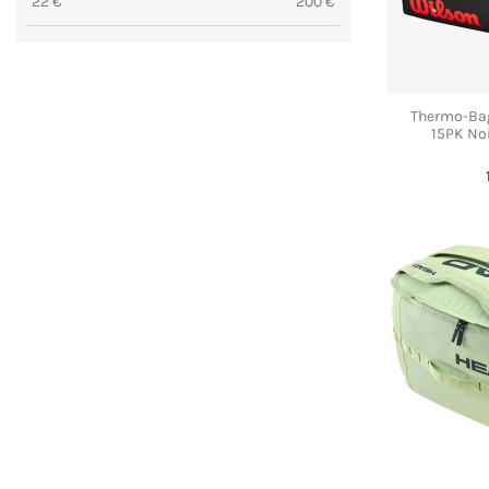
22
€
200
€
Thermo-Ba
15PK Noi