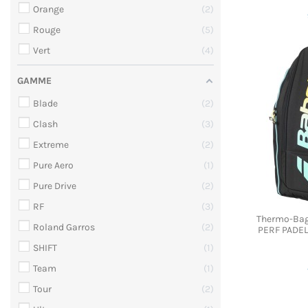
Orange
2
Rouge
5
Vert
4
GAMME
Blade
2
Clash
3
Extreme
2
Pure Aero
1
Pure Drive
2
RF
3
Thermo-Bag
Roland Garros
2
PERF PADEL
SHIFT
1
Team
1
Tour
2