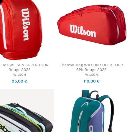
à Dos WILSON SUPER TOUR
Thermo-Bag WILSON SUPER TOUR
Rouge 2025
6PK Rouge 2025
WILSON
WILSON
95,00 €
110,00 €