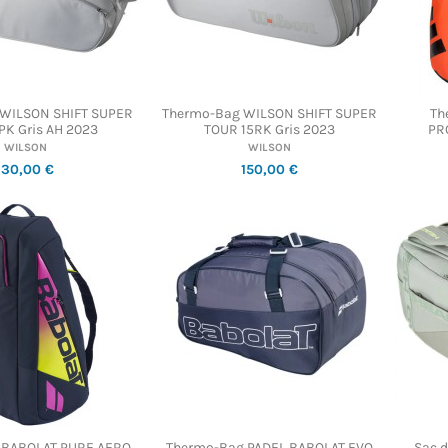
WILSON SHIFT SUPER
Thermo-Bag WILSON SHIFT SUPER
Th
PK Gris AH 2023
TOUR 15RK Gris 2023
PR
WILSON
WILSON
130,00 €
150,00 €
 BABOLAT PURE AERO
Thermo-Bag PADEL BABOLAT EVO
Sac 