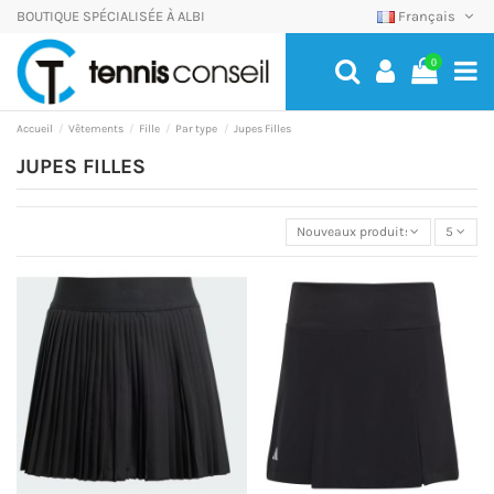
BOUTIQUE SPÉCIALISÉE À ALBI
Français
0
Accueil
Vêtements
Fille
Par type
Jupes Filles
JUPES FILLES
Nouveaux produits
5