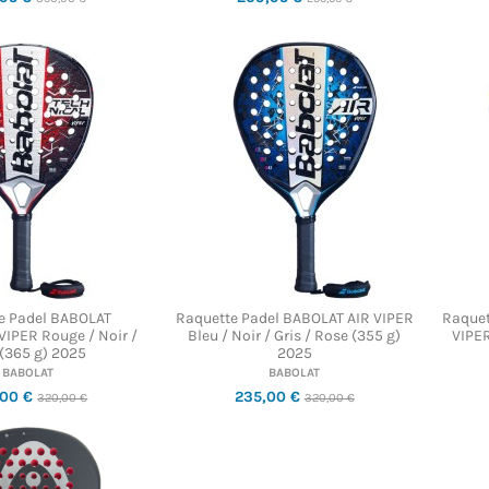
e Padel BABOLAT
Raquette Padel BABOLAT AIR VIPER
Raque
IPER Rouge / Noir /
Bleu / Noir / Gris / Rose (355 g)
VIPER
 (365 g) 2025
2025
BABOLAT
BABOLAT
,00 €
235,00 €
320,00 €
320,00 €