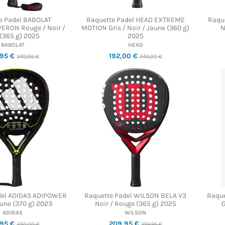
e Padel BABOLAT
Raquette Padel HEAD EXTREME
Raqu
ERON Rouge / Noir /
MOTION Gris / Noir / Jaune (360 g)
N
 (365 g) 2025
2025
BABOLAT
HEAD
,95 €
192,00 €
240,00 €
240,00 €
del ADIDAS ADIPOWER
Raquette Padel WILSON BELA V3
Raque
aune (370 g) 2023
Noir / Rouge (365 g) 2025
G
ADIDAS
WILSON
,95 €
209,95 €
350,00 €
259,95 €