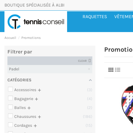
BOUTIQUE SPÉCIALISÉE À ALBI
RAQUETTES
VÊTEME
Accueil
Promotions
Promotio
Filtrer par
CLEAR
Padel
CATÉGORIES
+
Accessoires
3
+
Bagagerie
4
+
Balles
2
+
Chaussures
186
+
Cordages
15