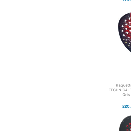
Raquett
TECHNICAL V
Gris
220