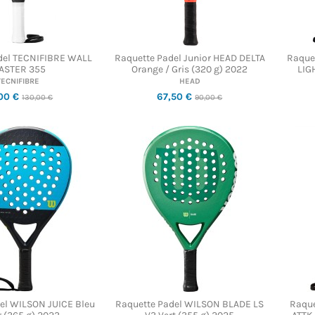
del TECNIFIBRE WALL
Raquette Padel Junior HEAD DELTA
Raque
ASTER 355
Orange / Gris (320 g) 2022
LIGH
TECNIFIBRE
HEAD
00 €
67,50 €
130,00 €
90,00 €
el WILSON JUICE Bleu
Raquette Padel WILSON BLADE LS
Raque