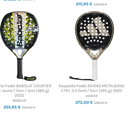
215,95 €
320,00 €
tte Padel BABOLAT COUNTER
Raquette Padel ADIDAS METALBONE
 Jaune / Noir / Gris (365 g)
CTRL 3.4 Doré / Noir (345 g) 2025
2025
ADIDAS
BABOLAT
273,00 €
390,00 €
255,95 €
320,00 €