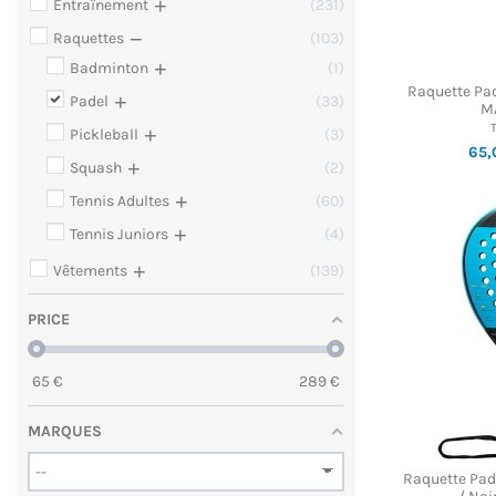
+
Entraînement
231
−
Raquettes
103
+
Badminton
1
Raquette Pa
+
Padel
33
M
+
Pickleball
3
65,
+
Squash
2
+
Tennis Adultes
60
+
Tennis Juniors
4
+
Vêtements
139
PRICE
65
€
289
€
MARQUES
Raquette Pad