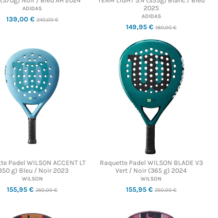
(370g) Noir / Bleu AH 2024
TEAM LIGHT 3.4 (355g) Blanc / Bleu
2025
ADIDAS
ADIDAS
139,00 €
240,00 €
149,95 €
180,00 €
te Padel WILSON ACCENT LT
Raquette Padel WILSON BLADE V3
350 g) Bleu / Noir 2023
Vert / Noir (365 g) 2024
WILSON
WILSON
155,95 €
155,95 €
260,00 €
250,00 €