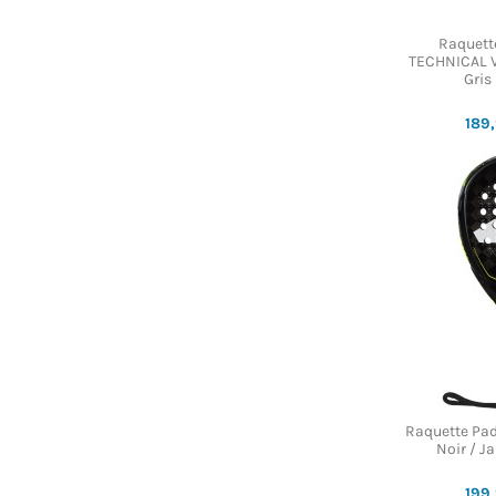
Raquett
TECHNICAL V
Gris
189
Raquette Pa
Noir / J
199