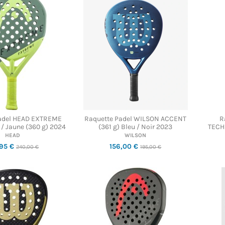
adel HEAD EXTREME
Raquette Padel WILSON ACCENT
R
/ Jaune (360 g) 2024
(361 g) Bleu / Noir 2023
TECH
HEAD
WILSON
,95 €
156,00 €
240,00 €
195,00 €