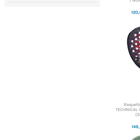
/ Noi
120
Raquett
TECHNICAL 
(3
149