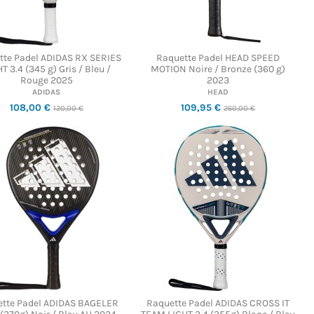
tte Padel ADIDAS RX SERIES
Raquette Padel HEAD SPEED
T 3.4 (345 g) Gris / Bleu /
MOTION Noire / Bronze (360 g)
Rouge 2025
2023
ADIDAS
HEAD
108,00 €
109,95 €
120,00 €
260,00 €
tte Padel ADIDAS BAGELER
Raquette Padel ADIDAS CROSS IT