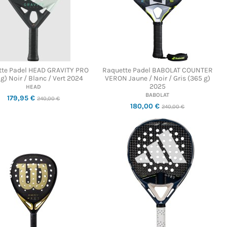
te Padel HEAD GRAVITY PRO
Raquette Padel BABOLAT COUNTER
g) Noir / Blanc / Vert 2024
VERON Jaune / Noir / Gris (365 g)
2025
HEAD
BABOLAT
179,95 €
240,00 €
180,00 €
240,00 €