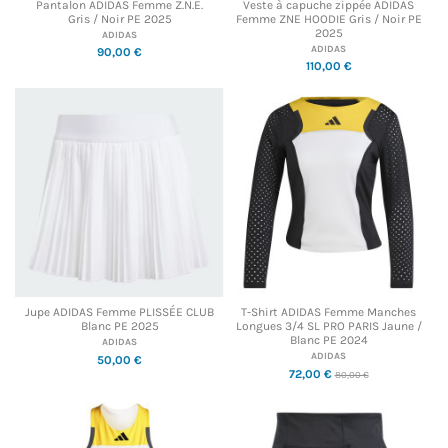
Pantalon ADIDAS Femme Z.N.E.
Veste à capuche zippée ADIDAS
Gris / Noir PE 2025
Femme ZNE HOODIE Gris / Noir PE
2025
ADIDAS
ADIDAS
90,00 €
110,00 €
Jupe ADIDAS Femme PLISSÉE CLUB
T-Shirt ADIDAS Femme Manches
Blanc PE 2025
Longues 3/4 SL PRO PARIS Jaune /
Blanc PE 2024
ADIDAS
ADIDAS
50,00 €
72,00 €
80,00 €