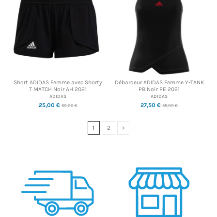
Short ADIDAS Femme avec Shorty
Débardeur ADIDAS Femme Y-TANK
T MATCH Noir AH 2021
PB Noir PE 2021
ADIDAS
ADIDAS
25,00 €
27,50 €
50,00 €
55,00 €
1
2