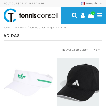
BOUTIQUE SPÉCIALISÉE À ALBI
Français
0
Accueil
Vêtements
Femme
Par marque
ADIDAS
ADIDAS
Nouveaux produits
48