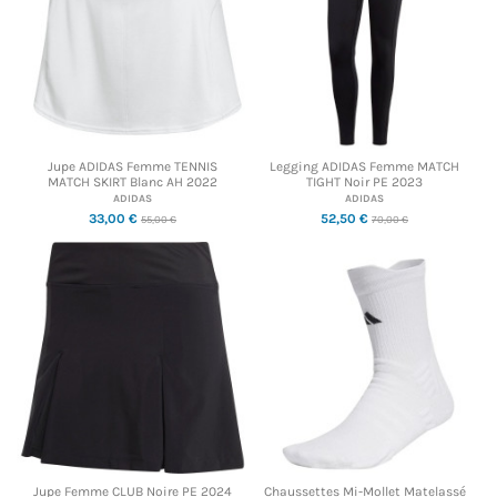
Jupe ADIDAS Femme TENNIS
Legging ADIDAS Femme MATCH
MATCH SKIRT Blanc AH 2022
TIGHT Noir PE 2023
ADIDAS
ADIDAS
33,00 €
52,50 €
55,00 €
70,00 €
Jupe Femme CLUB Noire PE 2024
Chaussettes Mi-Mollet Matelassé