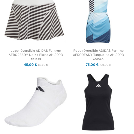
Jupe réversible ADIDAS Femme
Robe réversible ADIDAS Femme
AEROREADY Noir / Blanc AH 2023
AEROREADY Turquoise AH 2023
ADIDAS
ADIDAS
45,00 €
75,00 €
65,00 €
100,00 €