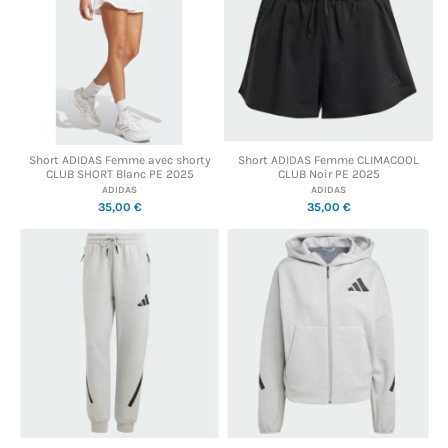
Short ADIDAS Femme avec shorty
Short ADIDAS Femme CLIMACOOL
CLUB SHORT Blanc PE 2025
CLUB Noir PE 2025
ADIDAS
ADIDAS
35,00 €
35,00 €