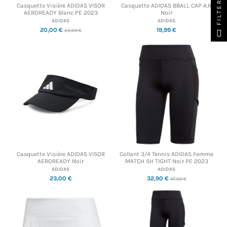
FILTER
Casquette Visière ADIDAS VISOR
Casquette ADIDAS BBALL CAP A.R.
AEROREADY Blanc PE 2023
Noir
ADIDAS
ADIDAS
20,00 €
19,99 €
23,00 €
Casquette Visière ADIDAS VISOR
Collant 3/4 Tennis ADIDAS Femme
AEROREADY Noir
MATCH SH TIGHT Noir PE 2023
ADIDAS
ADIDAS
23,00 €
32,90 €
47,00 €