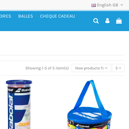
English GB
OIRES
BALLES
CHEQUE CADEAU
Showing 1-5 of 5 item(s)
New products first
5