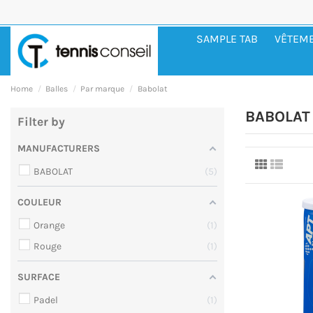
SAMPLE TAB
VÊTEM
Home
Balles
Par marque
Babolat
BABOLAT
Filter by
MANUFACTURERS
BABOLAT
5
COULEUR
Orange
1
Rouge
1
SURFACE
Padel
1