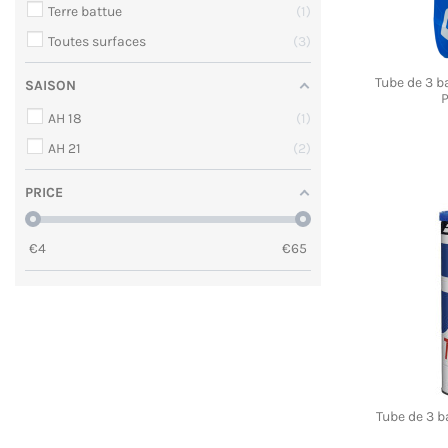
Terre battue
1
Toutes surfaces
3
Tube de 3 b
SAISON
P
AH 18
1
AH 21
2
PRICE
€
4
€
65
Tube de 3 