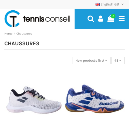
English GB
0
Home
Chaussures
CHAUSSURES
New products first
48