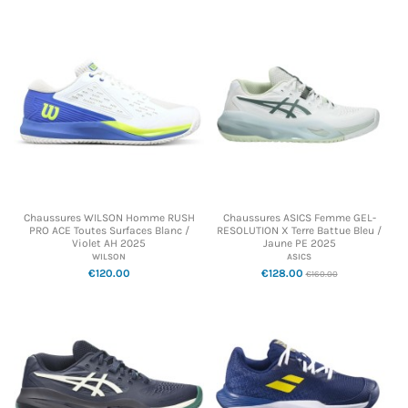
Chaussures WILSON Homme RUSH
Chaussures ASICS Femme GEL-
PRO ACE Toutes Surfaces Blanc /
RESOLUTION X Terre Battue Bleu /
Violet AH 2025
Jaune PE 2025
WILSON
ASICS
€120.00
€128.00
€160.00