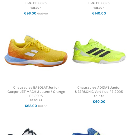
Bleu PE 2025
Bleu PE 2025
WILSON
WILSON
€96.00
€140.00
€120.00
Chaussures BABOLAT Junior
Chaussures ADIDAS Junior
Garçon JET MACH 3 Jaune / Orange
UBERSONIC Vert fluo PE 2025
PE 2025
ADIDAS
BABOLAT
€60.00
€63.00
€70.00