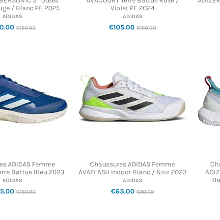
BERSONIC 5 Toutes
AVACOURT Terre Battue Rose /
ADIZER
uge / Blanc PE 2025
Violet PE 2024
ADIDAS
ADIDAS
20.00
€105.00
€150.00
€150.00
es ADIDAS Femme
Chaussures ADIDAS Femme
Ch
rre Battue Bleu 2023
AVAFLASH Indoor Blanc / Noir 2023
ADIZ
Ba
ADIDAS
ADIDAS
05.00
€63.00
€150.00
€90.00