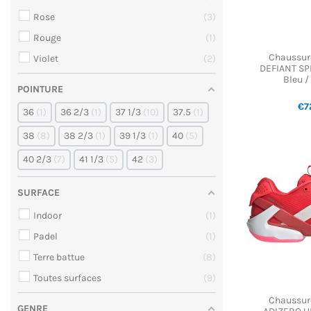
Rose
3
Rouge
1
Chaussur
Violet
2
DEFIANT SP
Bleu /
POINTURE
€7
36
1
36 2/3
1
37 1/3
10
37.5
1
38
8
38 2/3
1
39 1/3
1
40
5
40 2/3
7
41 1/3
5
42
3
SURFACE
Indoor
1
Padel
1
Terre battue
8
Toutes surfaces
9
Chaussur
GENRE