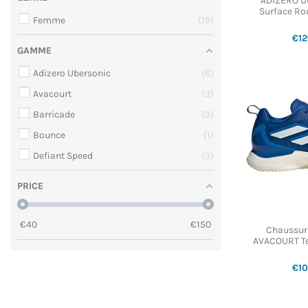
ADIZERO U
Surface Ro
Femme
19
€1
GAMME
Adizero Ubersonic
6
Avacourt
3
Barricade
3
Bounce
1
Defiant Speed
3
PRICE
€
40
€
150
Chaussur
AVACOURT Te
€1