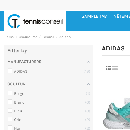
SAMPLE TAB
VÊTEM
Home
Chaussures
Femme
Adidas
ADIDAS
Filter by
MANUFACTURERS
ADIDAS
19
COULEUR
Beige
1
Blanc
6
Bleu
3
Gris
2
Noir
2