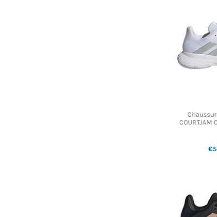
Chaussur
COURTJAM C
€5