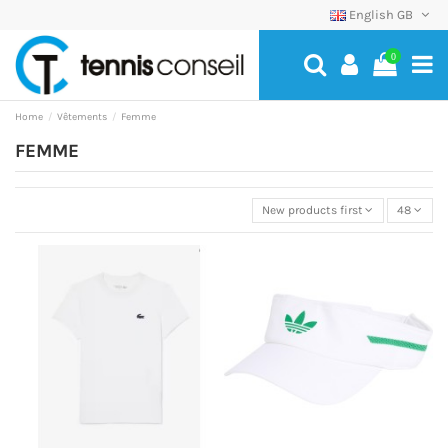
English GB
0
Home
Vêtements
Femme
FEMME
New products first
48