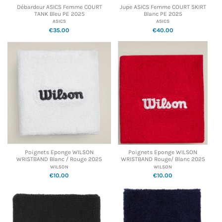
Débardeur ASICS Femme COURT
Jupe ASICS Femme COURT SKIRT
TANK Bleu PE 2025
Blanc PE 2025
ASICS
ASICS
€35.00
€40.00
Poignets Eponge WILSON
Poignets Eponge WILSON
WRISTBAND Blanc / Rouge 2025
WRISTBAND Rouge/ Blanc 2025
WILSON
WILSON
€10.00
€10.00