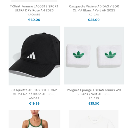
T-Shirt Femme LACOSTE SPORT
Casquette Visière ADIDAS VISOR
ULTRA DRY Rose AH 2025
CLIMA Blanc / Vert AH 2025
LACOSTE
ADIDAS
€60.00
€25.00
Casquette ADIDAS BBALL CAP
Poignet Eponge ADIDAS Tennis WB
CLIMA Noir / Blanc AH 2025
S Blans / Vert AH 2025
ADIDAS
ADIDAS
€19.99
€15.00