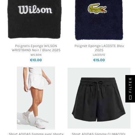
Poignets Eponge WILSON
Poignet Eponge LACOSTE Bleu
WRISTBAND Noir / Blanc 2025
2025
WILSON
LACOSTE
€10.00
€15.00
FILTER
Short ADIDAS Femme avec shorty
Short ADIDAS Femme CLIMACOOL