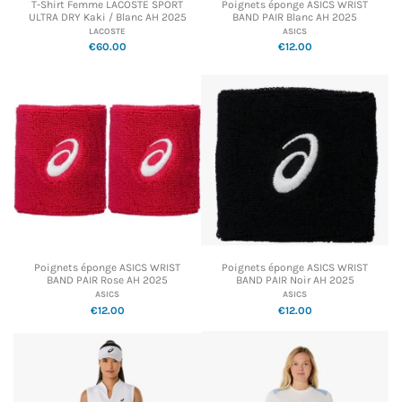
T-Shirt Femme LACOSTE SPORT
Poignets éponge ASICS WRIST
ULTRA DRY Kaki / Blanc AH 2025
BAND PAIR Blanc AH 2025
LACOSTE
ASICS
€60.00
€12.00
Poignets éponge ASICS WRIST
Poignets éponge ASICS WRIST
BAND PAIR Rose AH 2025
BAND PAIR Noir AH 2025
ASICS
ASICS
€12.00
€12.00