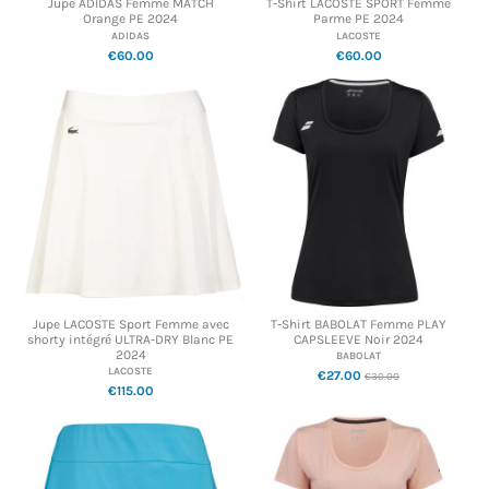
Jupe ADIDAS Femme MATCH
T-Shirt LACOSTE SPORT Femme
Orange PE 2024
Parme PE 2024
ADIDAS
LACOSTE
€60.00
€60.00
Jupe LACOSTE Sport Femme avec
T-Shirt BABOLAT Femme PLAY
shorty intégré ULTRA-DRY Blanc PE
CAPSLEEVE Noir 2024
2024
BABOLAT
LACOSTE
€27.00
€30.00
€115.00