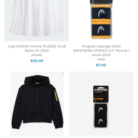
Jupe ADIDAS Femme PLISSÉE CLUB
Poignets Eponge HEAD
Blanc PE 2025
WRISTBAND STRIPED 2.5" Marine /
Jaune 2024
ADIDAS
HEAD
€50.00
€7.00