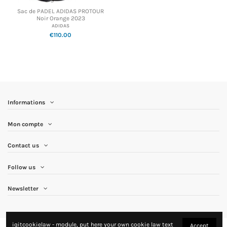
Sac de PADEL ADIDAS PROTOUR
Noir Orange 2023
ADIDAS
€110.00
Informations
Mon compte
Contact us
Follow us
Newsletter
iqitcookielaw - module, put here your own cookie law text
Accept