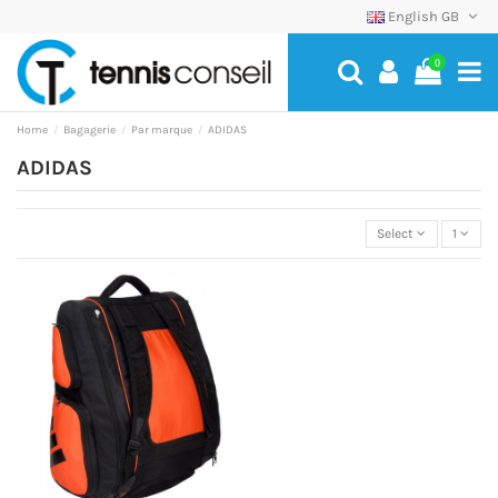
English GB
0
Home
Bagagerie
Par marque
ADIDAS
ADIDAS
Select
1